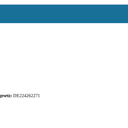
esetz:
DE224262271