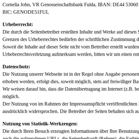
Cornelia John, VR Genossenschaftsbank Fulda, IBAN: DE44 5306
BIC: GENODE51FUL
Urheberrecht:
Die durch die Seitenbetreiber erstellten Inhalte und Werke auf diese
Grenzen des Urheberrechtes bedürfen der schriftlichen Zustimmung des
Soweit die Inhalte auf dieser Seite nicht vom Betreiber erstellt wurde
Urheberrechtsverletzung aufmerksam werden, bitten wir um einen en
Datenschutz:
Die Nutzung unserer Webseite ist in der Regel ohne Angabe persone
erhoben werden, erfolgt dies, soweit möglich, stets auf freiwilliger
Wir weisen darauf hin, dass die Datenübertragung im Internet (z.B. b
möglich.
Der Nutzung von im Rahmen der Impressumspflicht veröffentlichten K
ausdrücklich widersprochen. Die Betreiber der Seiten behalten sich 
Nutzung von Statistik-Werkzeugen:
Die durch Ihren Besuch erzeugten Informationen über Ihre Benutzung
auch die aufgerufenen URLs, die Seitenherkunft (Referer), die Farbti