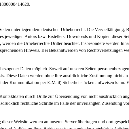
01800000414620,
n Seiten unterliegen dem deutschen Urheberrecht. Die Vervielfältigung,
 jeweiligen Autors bzw. Erstellers. Downloads und Kopien dieser Seite
n, werden die Urheberrechte Dritter beachtet. Insbesondere werden Inhal
tsprechenden Hinweis. Bei Bekanntwerden von Rechtsverletzungen wer
nbezogener Daten möglich. Soweit auf unseren Seiten personenbezogen
 Basis. Diese Daten werden ohne Ihre ausdrückliche Zustimmung nicht an
ei der Kommunikation per E-Mail) Sicherheitslücken aufweisen kann. Ei
ontaktdaten durch Dritte zur Übersendung von nicht ausdrücklich ang
ausdrücklich rechtliche Schritte im Falle der unverlangten Zusendung 
 dieser Website werden an unseren Server übertragen und dort gespeic
efe und Auflösung Ihres Betriebssystems sowie der zugehörige Zeitstem